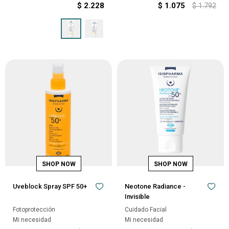
$
2.228
$
1.075
$
1.792
Uveblock Spray SPF 50+
Neotone Radiance -
Invisible
Fotoprotección
Cuidado Facial
Mi necesidad
Mi necesidad