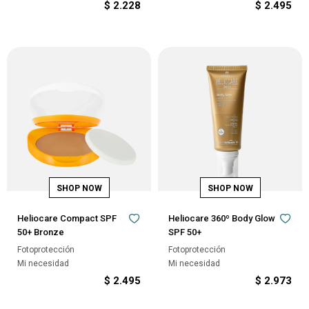
$
2.228
$
2.495
Heliocare Compact SPF
Heliocare 360º Body Glow
50+ Bronze
SPF 50+
Fotoprotección
Fotoprotección
Mi necesidad
Mi necesidad
$
2.495
$
2.973