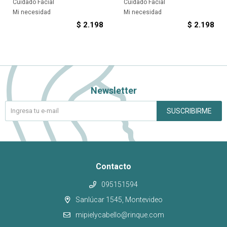
Cuidado Facial
Cuidado Facial
Mi necesidad
Mi necesidad
$
2.198
$
2.198
Newsletter
SUSCRIBIRME
Contacto
095151594
Sanlúcar 1545, Montevideo
mipielycabello@rinque.com