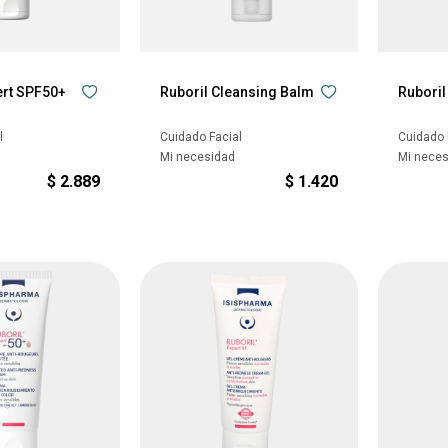
ert SPF50+
Ruboril Cleansing Balm
Ruboril
l
Cuidado Facial
Cuidado 
Mi necesidad
Mi nece
$
2.889
$
1.420