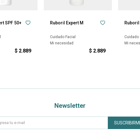
ert SPF 50+
Ruboril Expert M
Ruboril
l
Cuidado Facial
Cuidado 
Mi necesidad
Mi nece
$
2.889
$
2.889
Newsletter
SUSCRIBIRM