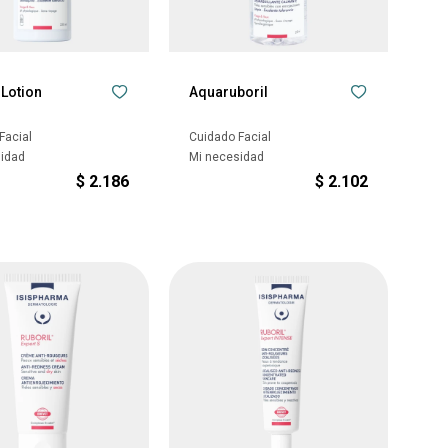
 Lotion
Aquaruboril
Facial
Cuidado Facial
sidad
Mi necesidad
$
2.186
$
2.102