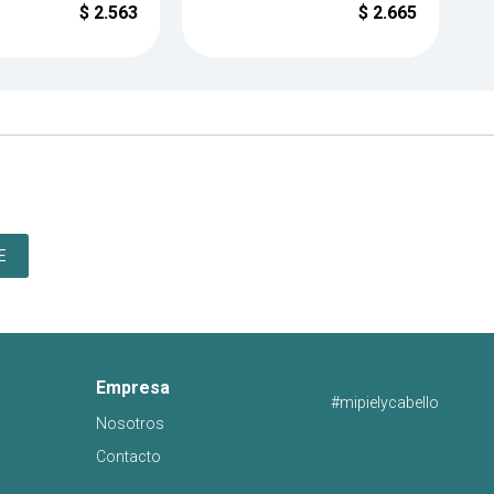
$
2.563
$
2.665
E
Empresa
#mipielycabello
Nosotros
Contacto