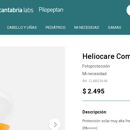
Pilopeptan
Cantabria
CABELLO Y UÑAS
PEDIÁTRICO
MI NECESIDAD
GAMAS
Heliocare Co
Fotoprotección
Mi necesidad
CLAB03646
$
2.495
Protección solar muy alta fr
(PA++++)