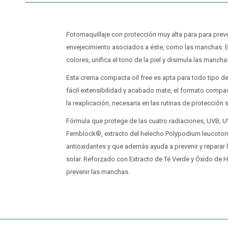
Fotomaquillaje con protección muy alta para para preve
envejecimiento asociados a éste, como las manchas. E
colores, unifica el tono de la piel y disimula las manc
Esta crema compacta oil free es apta para todo tipo de 
fácil extensibilidad y acabado mate, el formato compac
la reaplicación, necesaria en las rutinas de protección 
Fórmula que protege de las cuatro radiaciones, UVB, UVA
Fernblock®, extracto del helecho Polypodium leucot
antioxidantes y que además ayuda a prevenir y reparar
solar. Reforzado con Extracto de Té Verde y Óxido de 
prevenir las manchas.