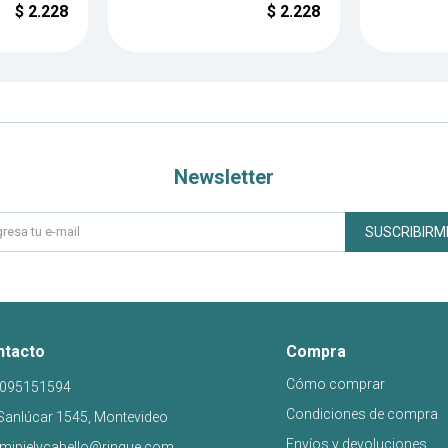
$
2.228
$
2.228
Newsletter
SUSCRIBIRM
ntacto
Compra
Cómo comprar
095151594
Condiciones de compra
Sanlúcar 1545, Montevideo
Envíos y devoluciones
mipielycabello@rinque.com