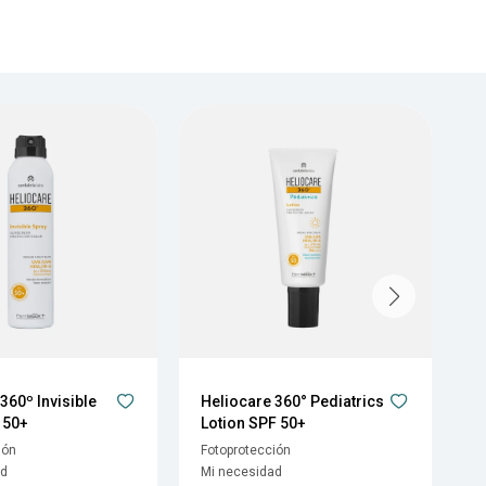
360º Invisible
Heliocare 360° Pediatrics
U
 50+
Lotion SPF 50+
S
ión
Fotoprotección
F
ad
Mi necesidad
M