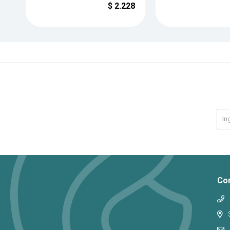
$
2.228
Co