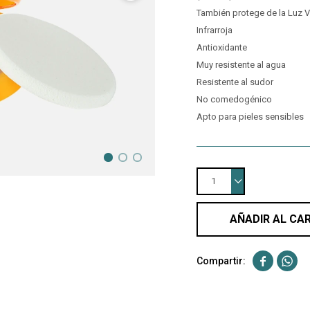
También protege de la Luz Vis
Infrarroja
Antioxidante
Muy resistente al agua
Resistente al sudor
No comedogénico
Apto para pieles sensibles
1
AÑADIR AL CA

