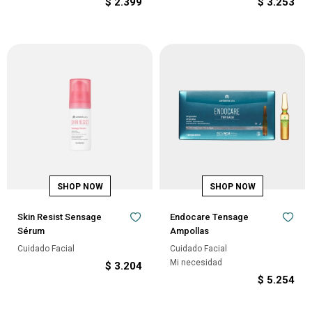
$
2.399
$
3.253
Skin Resist Sensage
Endocare Tensage
Sérum
Ampollas
Cuidado Facial
Cuidado Facial
Mi necesidad
$
3.204
$
5.254