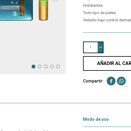
Hidratantes
Todo tipo de pieles
Testado bajo control derma
1
AÑADIR AL CA


Modo de uso