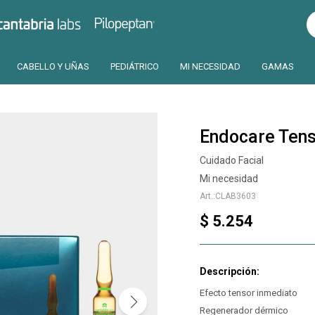
Pilopeptan
Cantabria
CABELLO Y UÑAS
PEDIÁTRICO
MI NECESIDAD
GAMAS
Endocare Ten
Cuidado Facial
Mi necesidad
CLAB3603
$
5.254
Efecto tensor inmediato
Regenerador dérmico