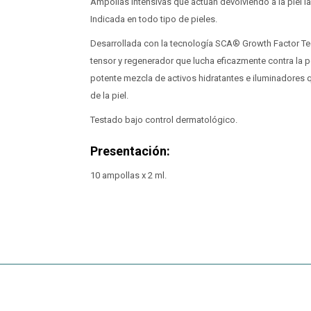
Ampollas intensivas que actúan devolviendo a la piel la
Indicada en todo tipo de pieles.
Desarrollada con la tecnología SCA® Growth Factor T
tensor y regenerador que lucha eficazmente contra la p
potente mezcla de activos hidratantes e iluminadores q
de la piel.
Testado bajo control dermatológico.
Presentación:
10 ampollas x 2 ml.