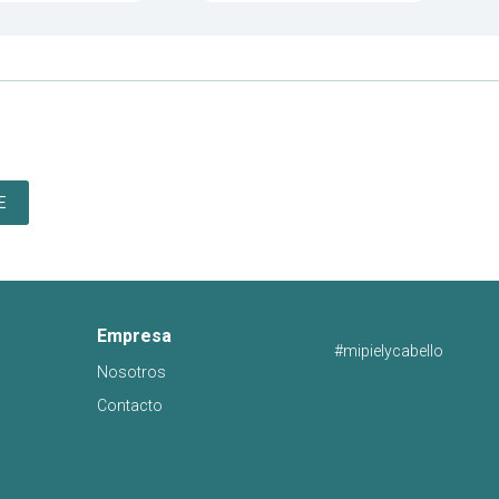
E
Empresa
#mipielycabello
Nosotros
Contacto