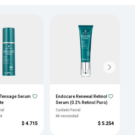
 Tensage Serum
Endocare Renewal Retinol
E
te
Serum (0.2% Retinol Puro)
F
ial
Cuidado Facial
C
ad
Mi necesidad
M
$
4.715
$
5.254