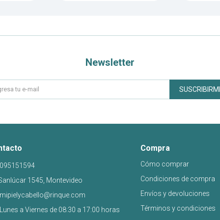
Newsletter
SUSCRIBIRM
ntacto
Compra
Cómo comprar
095151594
Condiciones de compra
Sanlúcar 1545, Montevideo
Envíos y devoluciones
mipielycabello@rinque.com
Términos y condiciones
Lunes a Viernes de 08:30 a 17:00 horas