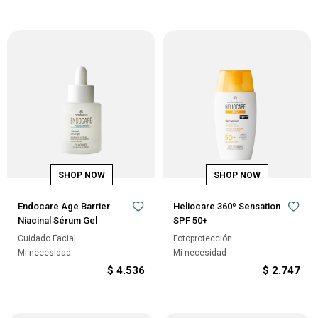
Endocare Age Barrier
Heliocare 360º Sensation
Niacinal Sérum Gel
SPF 50+
Cuidado Facial
Fotoprotección
Mi necesidad
Mi necesidad
$
4.536
$
2.747