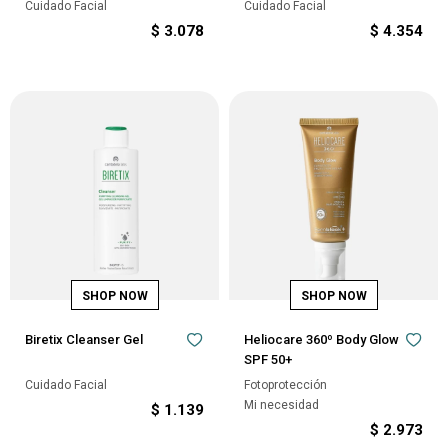
Cuidado Facial
Cuidado Facial
$
3.078
$
4.354
Biretix Cleanser Gel
Heliocare 360º Body Glow
SPF 50+
Cuidado Facial
Fotoprotección
Mi necesidad
$
1.139
$
2.973