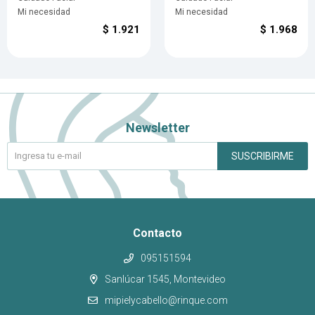
Mi necesidad
Mi necesidad
$
1.921
$
1.968
Newsletter
SUSCRIBIRME
Contacto
095151594
Sanlúcar 1545, Montevideo
mipielycabello@rinque.com