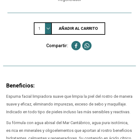
1
AÑADIR AL CARRITO


Beneficios:
Espuma facial limpiadora suave que limpia la piel del rostro de manera
suave y eficaz, eliminando impurezas, exceso de sebo y maquillaje.
Indicado en todo tipo de pieles incluso las más sensibles y reactivas.
Su fórmula con agua abisal del Mar Cantábrico, agua pura isotónica,
es rica en minerales y oligoelementos que aportan al rostro beneficios
hidratantes, calmantes y regeneradores. Su contenido en ácido cítrico