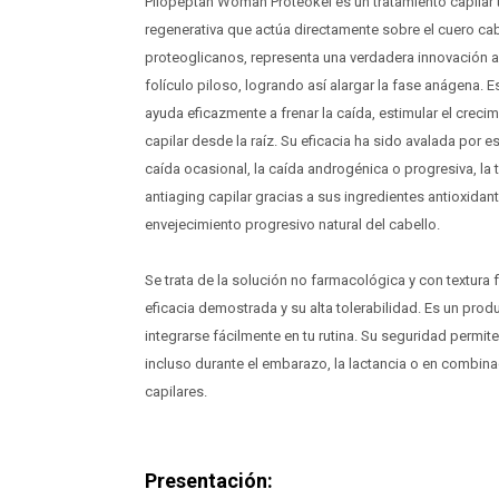
Pilopeptan Woman Proteokel es un tratamiento capilar
regenerativa que actúa directamente sobre el cuero cab
proteoglicanos, representa una verdadera innovación al
folículo piloso, logrando así alargar la fase anágena. 
ayuda eficazmente a frenar la caída, estimular el crecimi
capilar desde la raíz. Su eficacia ha sido avalada por e
caída ocasional, la caída androgénica o progresiva, la t
antiaging capilar gracias a sus ingredientes antioxidan
envejecimiento progresivo natural del cabello.
Se trata de la solución no farmacológica y con textura 
eficacia demostrada y su alta tolerabilidad. Es un prod
integrarse fácilmente en tu rutina. Su seguridad permite
incluso durante el embarazo, la lactancia o en combin
capilares.
Presentación: