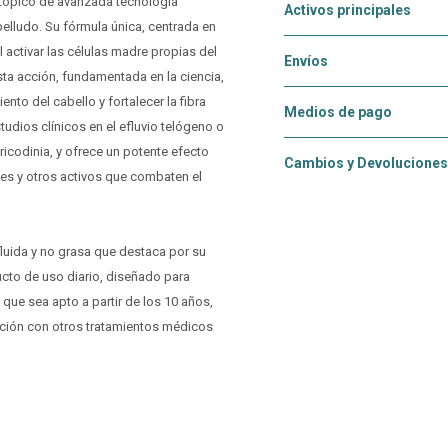
 tópico de avanzada tecnología
Activos principales
elludo. Su fórmula única, centrada en
 activar las células madre propias del
Envíos
Esta acción, fundamentada en la ciencia,
ento del cabello y fortalecer la fibra
Medios de pago
studios clínicos en el efluvio telógeno o
ricodinia, y ofrece un potente efecto
Cambios y Devoluciones
tes y otros activos que combaten el
fluida y no grasa que destaca por su
ucto de uso diario, diseñado para
 que sea apto a partir de los 10 años,
ación con otros tratamientos médicos