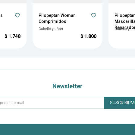
as
Pilopeptan Woman
Pilopept
Comprimidos
Mascarilla
Reparado
Cabello y uñas
Cabello y u
$
1.748
$
1.800
Newsletter
SUSCRIBIRM