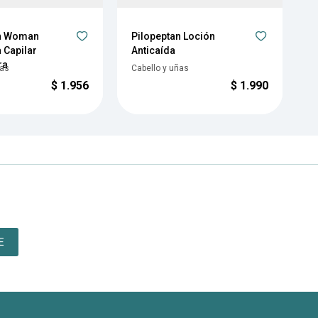
an Woman
Pilopeptan Loción
P
 Capilar
Anticaída
ra
ñas
Cabello y uñas
C
$
1.956
$
1.990
E