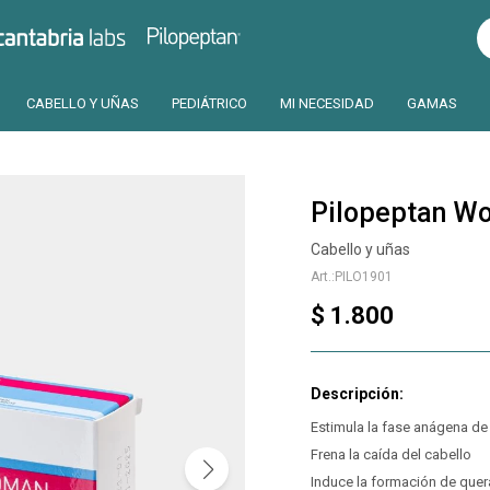
Pilopeptan
Cantabria
CABELLO Y UÑAS
PEDIÁTRICO
MI NECESIDAD
GAMAS
Pilopeptan W
Cabello y uñas
PILO1901
$
1.800
Estimula la fase anágena de
Frena la caída del cabello
Induce la formación de quer