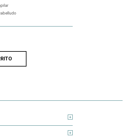
pilar
 cabelludo
RRITO