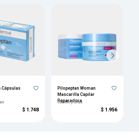
n Cápsulas
Pilopeptan Woman
P
Mascarilla Capilar
A
Reparadora
ñas
Cabello y uñas
C
$
1.748
$
1.956