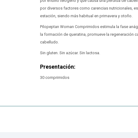
por efluvio telógeno y que causa una pérdida de cab
por diversos factores como carencias nutricionales, e
estación, siendo más habitual en primavera y otoño.
Pilopeptan Woman Comprimidos estimula la fase anáge
la formación de queratina, promueve la regeneración cap
cabelludo.
Sin gluten. Sin azúcar. Sin lactosa.
Presentación:
30 comprimidos