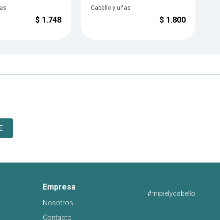
ñas
Cabello y uñas
C
$
1.748
$
1.800
E
Empresa
#mipielycabello
Nosotros
Contacto