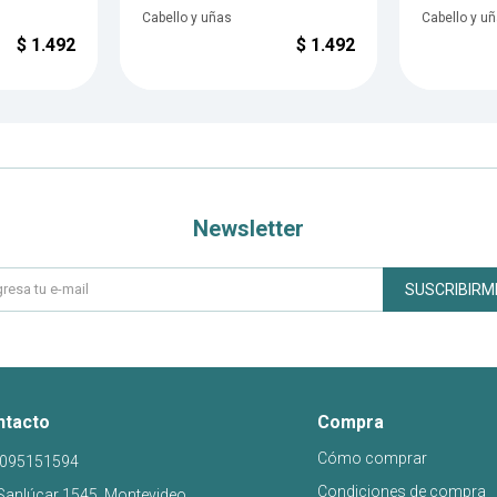
Cabello y uñas
Cabello y u
$
1.492
$
1.492
Newsletter
SUSCRIBIRM
ntacto
Compra
Cómo comprar
095151594
Condiciones de compra
Sanlúcar 1545, Montevideo