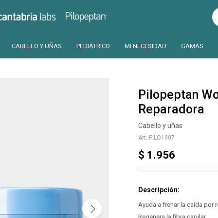
Pilopeptan
Cantabria
CABELLO Y UÑAS
PEDIÁTRICO
MI NECESIDAD
GAMAS
Pilopeptan Wo
Reparadora
Cabello y uñas
PILO1907
$
1.956
Ayuda a frenar la caída por r
Regenera la fibra capilar