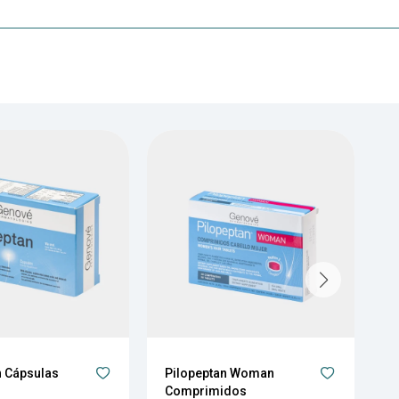
n Cápsulas
Pilopeptan Woman
P
Comprimidos
A