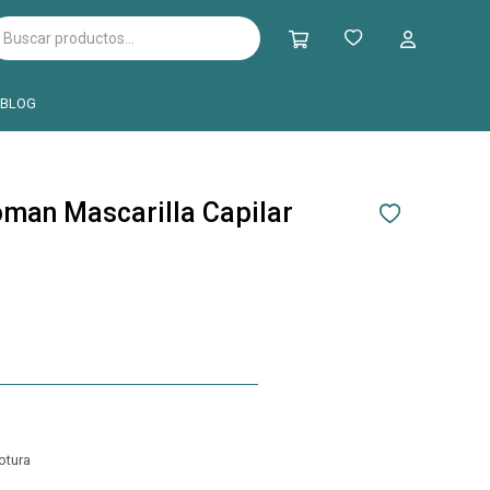
BLOG
man Mascarilla Capilar
otura