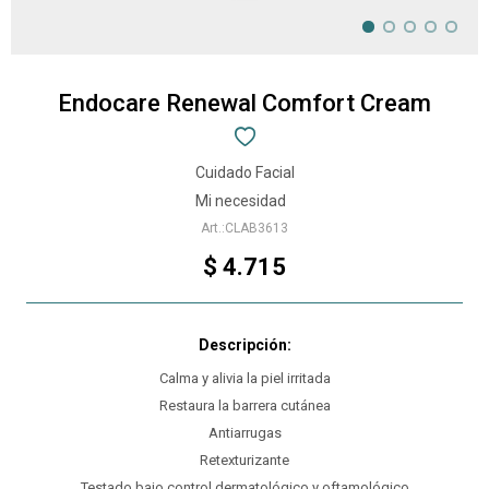
Endocare Renewal Comfort Cream
Cuidado Facial
Mi necesidad
CLAB3613
$
4.715
Calma y alivia la piel irritada
Restaura la barrera cutánea
Antiarrugas
Retexturizante
Testado bajo control dermatológico y oftamológico