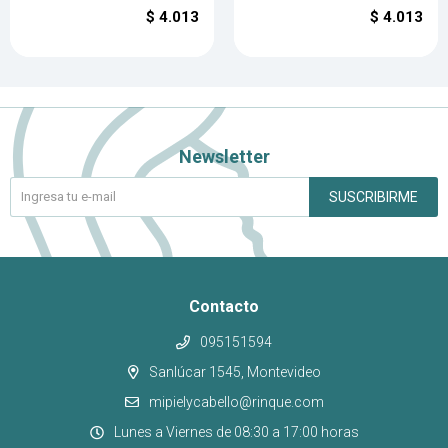
$
4.013
$
4.013
Newsletter
SUSCRIBIRME
Contacto
095151594
Sanlúcar 1545, Montevideo
mipielycabello@rinque.com
Lunes a Viernes de 08:30 a 17:00 horas