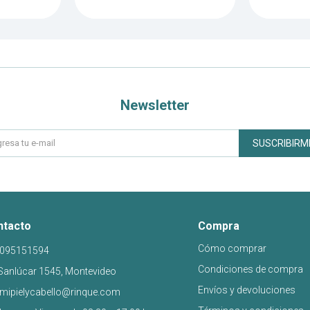
Newsletter
SUSCRIBIRM
ntacto
Compra
Cómo comprar
095151594
Condiciones de compra
Sanlúcar 1545, Montevideo
Envíos y devoluciones
mipielycabello@rinque.com