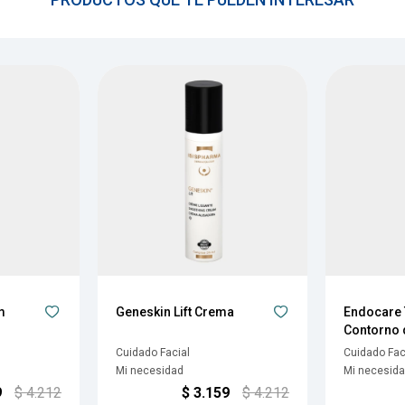
m
Geneskin Lift Crema
Endocare
Contorno 
Cuidado Facial
Cuidado Fac
Mi necesidad
Mi necesid
9
$
4.212
$
3.159
$
4.212