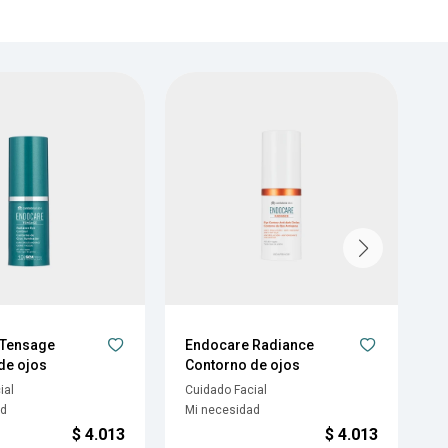
 Tensage
Endocare Radiance
E
de ojos
Contorno de ojos
H
ial
Cuidado Facial
C
ad
Mi necesidad
M
$
4.013
$
4.013