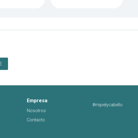
E
Empresa
#mipielycabello
Nosotros
Contacto