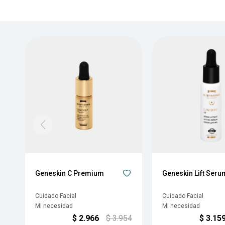
Geneskin C Premium
Geneskin Lift Seru
Cuidado Facial
Cuidado Facial
Mi necesidad
Mi necesidad
$
2.966
$
3.954
$
3.15