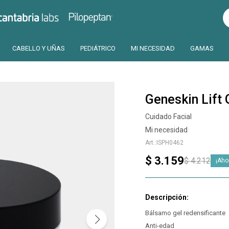
Pilopeptan
Cantabria
CABELLO Y UÑAS
PEDIÁTRICO
MI NECESIDAD
GAMAS
Geneskin Lift
Cuidado Facial
Mi necesidad
ISPH0462
$
3.159
$
4.212
Bálsamo gel redensificante
Anti-edad