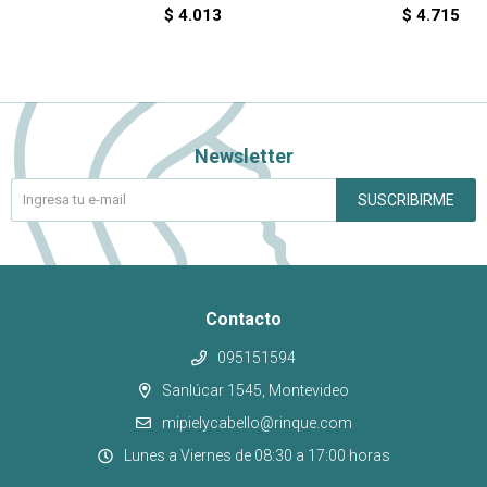
$
4.013
$
4.715
Newsletter
SUSCRIBIRME
Contacto
095151594
Sanlúcar 1545, Montevideo
mipielycabello@rinque.com
Lunes a Viernes de 08:30 a 17:00 horas