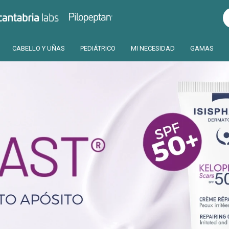
Pilopeptan
Cantabria
CABELLO Y UÑAS
PEDIÁTRICO
MI NECESIDAD
GAMAS