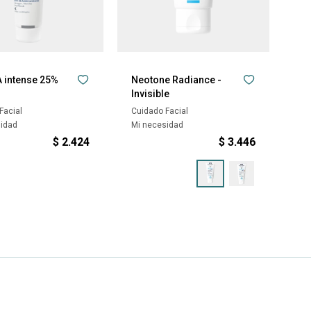
 intense 25%
Neotone Radiance -
Invisible
Facial
Cuidado Facial
sidad
Mi necesidad
$
2.424
$
3.446