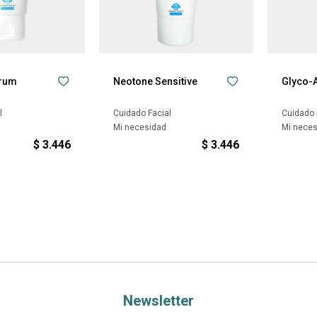
erum
Neotone Sensitive
Glyco-A
l
Cuidado Facial
Cuidado 
Mi necesidad
Mi nece
$
3.446
$
3.446
Newsletter