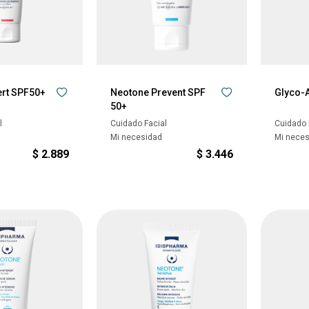
ert SPF50+
Neotone Prevent SPF
Glyco-
50+
l
Cuidado Facial
Cuidado 
Mi necesidad
Mi nece
$
2.889
$
3.446