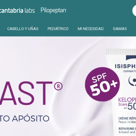
Pilopeptan
Cantabria
CABELLO Y UÑAS
PEDIÁTRICO
MI NECESIDAD
GAMAS