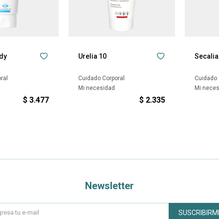
dy
Urelia 10
Secali
ral
Cuidado Corporal
Cuidado 
Mi necesidad
Mi nece
$
3.477
$
2.335
Newsletter
SUSCRIBIRM