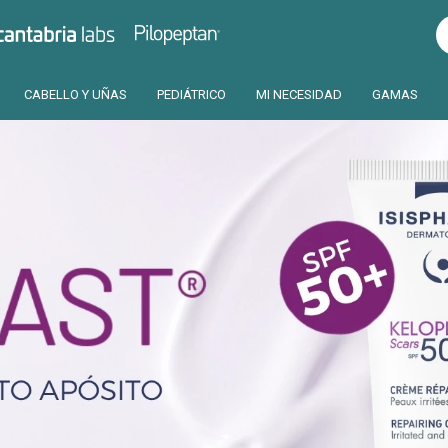
Pilopeptan
Cantabria
CABELLO Y UÑAS
PEDIÁTRICO
MI NECESIDAD
GAMAS