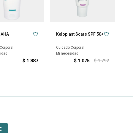
a AHA
Keloplast Scars SPF 50+
Corporal
Cuidado Corporal
sidad
Mi necesidad
$
1.887
$
1.075
$
1.792
E