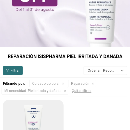
REPARACIÓN ISISPHARMA PIEL IRRITADA Y DAÑADA
Recomendados
Filtrando por:
Cuidado corporal
Reparación
Mi necesidad:
Piel irritada y dañada
Quitar filtros