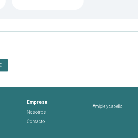
E
Empresa
#mipielycabello
Nosotros
Contacto