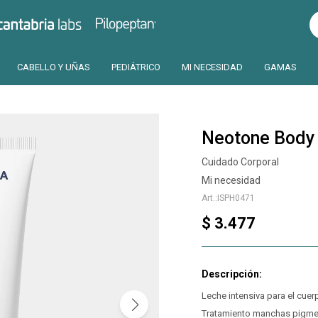
Pilopeptan
Cantabria
CABELLO Y UÑAS
PEDIÁTRICO
MI NECESIDAD
GAMAS
Neotone Body
Cuidado Corporal
Mi necesidad
ISPH0471
$
3.477
Leche intensiva para el cuer
Tratamiento manchas pigme