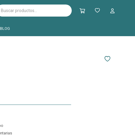
BLOG
po
ntarias