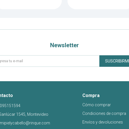
Newsletter
SUSCRIBIRM
ntacto
Compra
Cómo comprar
095151594
Condiciones de compra
Sanlúcar 1545, Montevideo
Envíos y devoluciones
mipielycabello@rinque.com