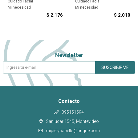
Cuidado Facial
Cuidado Facial
Mi necesidad
Mi necesidad
$
2.176
$
2.010
Newsletter
SUSCRIBIRME
Contacto
095151594
Sanlúcar 1545, Montevideo
mipielycabello@rinque.com