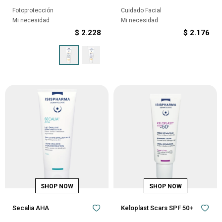
Fotoprotección
Cuidado Facial
Mi necesidad
Mi necesidad
$
2.228
$
2.176
Secalia AHA
Keloplast Scars SPF 50+