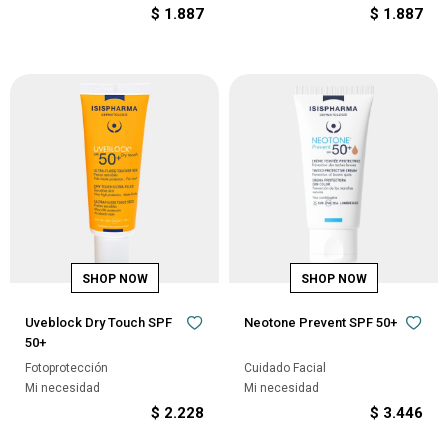
$
1.887
$
1.887
Uveblock Dry Touch SPF
Neotone Prevent SPF 50+
50+
Fotoprotección
Cuidado Facial
Mi necesidad
Mi necesidad
$
2.228
$
3.446