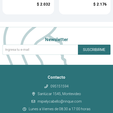
$
2.032
$
2.176
Newsletter
SUSCRIBIRME
Contacto
095151594
Sanlúcar 1545, Montevideo
mipielycabello@rinque.com
Lunes a Viernes de 08:30 a 17:00 horas