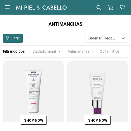

ANTIMANCHAS
Recomendados
Filtrando por:
Cuidado facial
Antimanchas
Quitar filtros