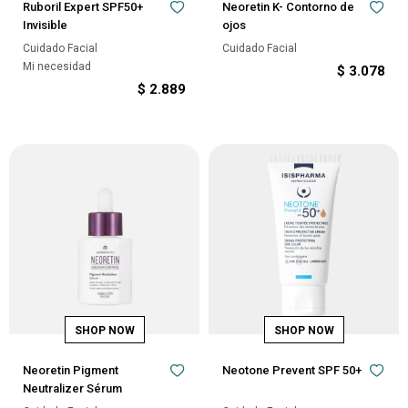
Ruboril Expert SPF50+
Neoretin K- Contorno de
Invisible
ojos
Cuidado Facial
Cuidado Facial
Mi necesidad
$
3.078
$
2.889
Neoretin Pigment
Neotone Prevent SPF 50+
Neutralizer Sérum