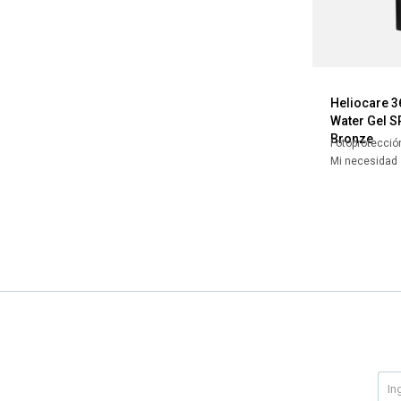
Heliocare 3
Water Gel S
Bronze
Fotoprotecció
Mi necesidad