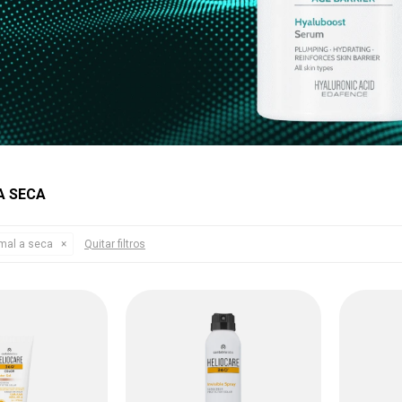
A SECA
rmal a seca
Quitar filtros