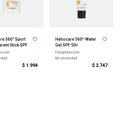
re 360° Sport
Heliocare 360º Water
rent Stick SPF
Gel SPF 50+
ección
Fotoprotección
sidad
Mi necesidad
$
1.994
$
2.747