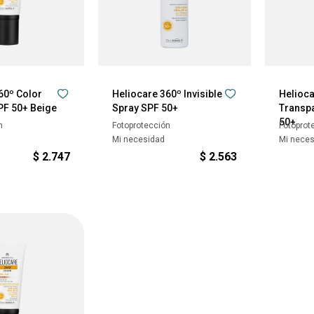
60º Color
Heliocare 360º Invisible
Helioca
PF 50+ Beige
Spray SPF 50+
Transpa
50+
n
Fotoprotección
Fotoprot
Mi necesidad
Mi nece
$
2.747
$
2.563