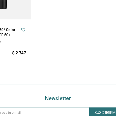
60º Color
PF 50+
n
$
2.747
Newsletter
SUSCRIBIRM