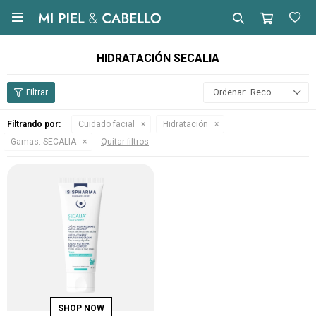

HIDRATACIÓN SECALIA
Recomendados
Filtrando por:
Cuidado facial
Hidratación
Gamas:
SECALIA
Quitar filtros