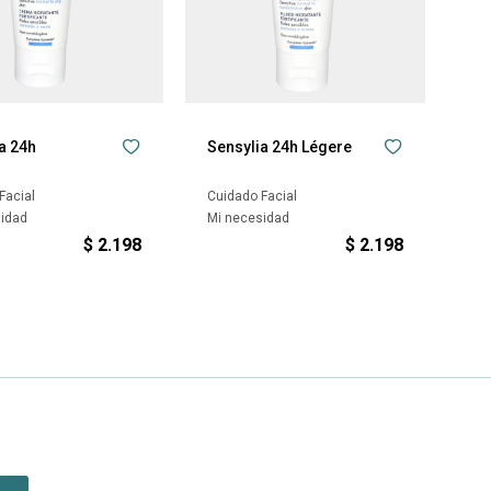
a 24h
Sensylia 24h Légere
Facial
Cuidado Facial
sidad
Mi necesidad
$
2.198
$
2.198