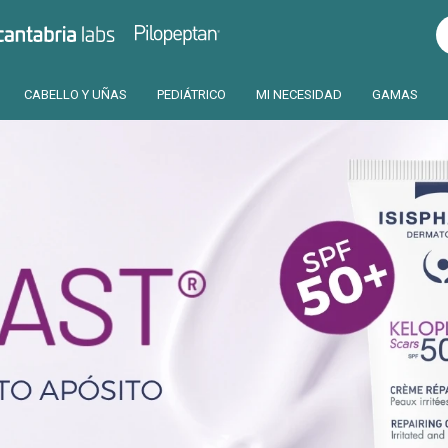
Pilopeptan
Cantabria
CABELLO Y UÑAS
PEDIÁTRICO
MI NECESIDAD
GAMAS