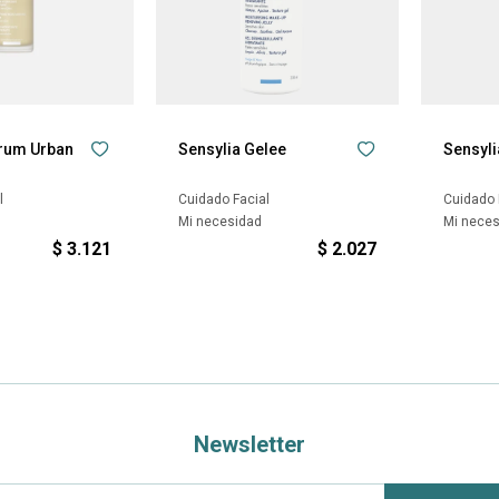
erum Urban
Sensylia Gelee
Sensyli
l
Cuidado Facial
Cuidado 
Mi necesidad
Mi nece
$
3.121
$
2.027
Newsletter