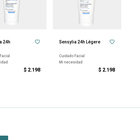
a 24h
Sensylia 24h Légere
Facial
Cuidado Facial
sidad
Mi necesidad
$
2.198
$
2.198