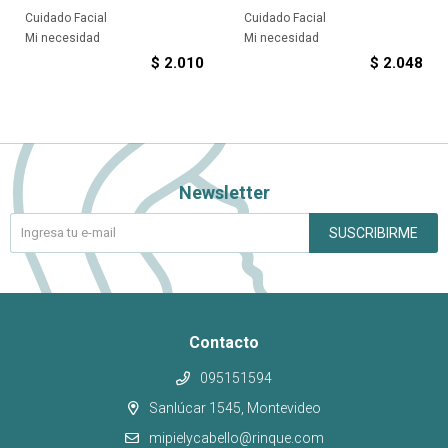
Cuidado Facial
Cuidado Facial
Mi necesidad
Mi necesidad
$
2.010
$
2.048
Newsletter
SUSCRIBIRME
Contacto
095151594
Sanlúcar 1545, Montevideo
mipielycabello@rinque.com