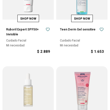
Ruboril Expert SPF50+
Teen Derm Gel sensitive
Invisible
Cuidado Facial
Cuidado Facial
Mi necesidad
Mi necesidad
$
2.889
$
1.653