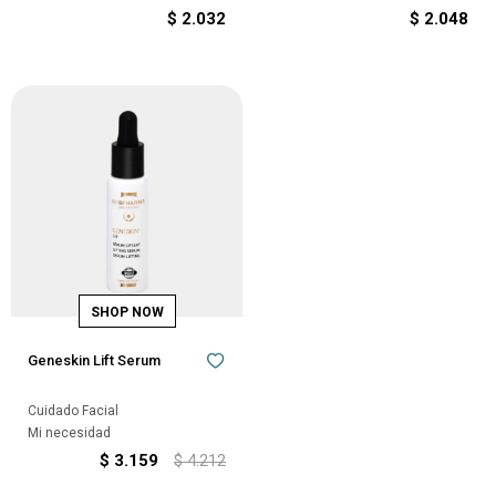
$
2.032
$
2.048
Geneskin Lift Serum
Cuidado Facial
Mi necesidad
$
3.159
$
4.212