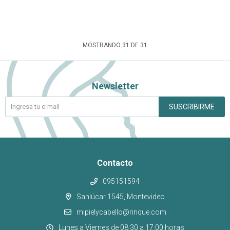
MOSTRANDO
31
DE
31
Newsletter
SUSCRIBIRME
Contacto
095151594
Sanlúcar 1545, Montevideo
mipielycabello@rinque.com
Lunes a Viernes de 08:30 a 17:00 horas