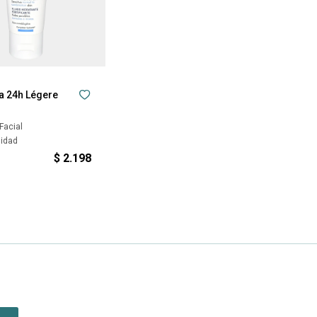
a 24h Légere
Facial
sidad
$
2.198