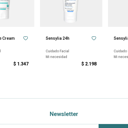
ce Cream
Sensylia 24h
Sensyli
l
Cuidado Facial
Cuidado 
Mi necesidad
Mi nece
$
1.347
$
2.198
Newsletter