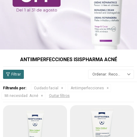
ANTIIMPERFECCIONES ISISPHARMA ACNÉ
Recomendados
Filtrando por:
Cuidado facial
Antiimperfecciones
Mi necesidad:
Acné
Quitar filtros