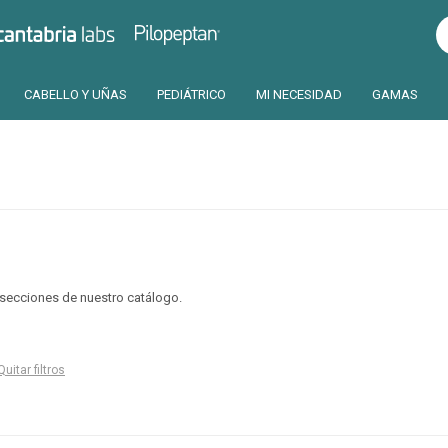
Pilopeptan
Cantabria
CABELLO Y UÑAS
PEDIÁTRICO
MI NECESIDAD
GAMAS
s secciones de nuestro catálogo.
Quitar filtros