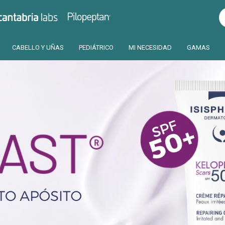
Pilopeptan
Cantabria
CABELLO Y UÑAS
PEDIÁTRICO
MI NECESIDAD
GAMAS