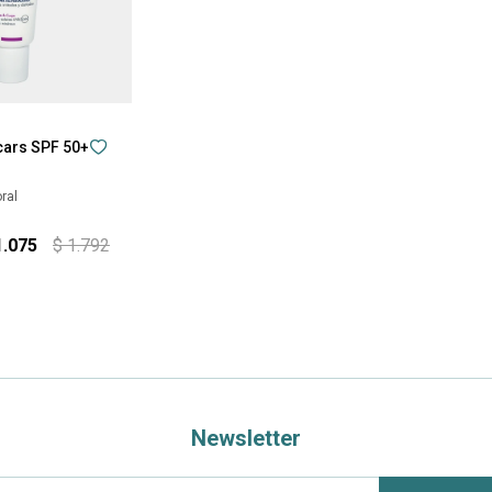
cars SPF 50+
ral
1.075
$
1.792
Newsletter