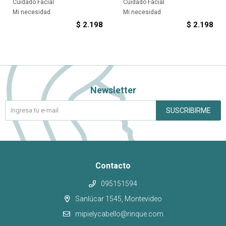
Cuidado Facial
Cuidado Facial
Mi necesidad
Mi necesidad
$
2.198
$
2.198
Newsletter
SUSCRIBIRME
Contacto
095151594
Sanlúcar 1545, Montevideo
mipielycabello@rinque.com