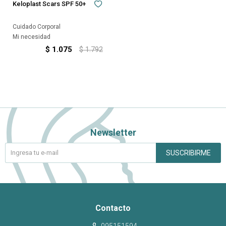
Keloplast Scars SPF 50+
Cuidado Corporal
Mi necesidad
$
1.075
$
1.792
Newsletter
SUSCRIBIRME
Contacto
095151594