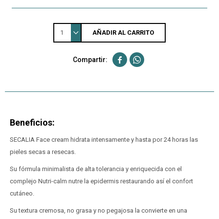
1
AÑADIR AL CARRITO


Beneficios:
SECALIA Face cream hidrata intensamente y hasta por 24 horas las
pieles secas a resecas.
Su fórmula minimalista de alta tolerancia y enriquecida con el
complejo Nutri-calm nutre la epidermis restaurando así el confort
cutáneo.
Su textura cremosa, no grasa y no pegajosa la convierte en una