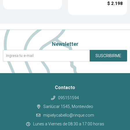
$
2.198
Newsletter
SUSCRIBIRME
Contacto
095151594
Sanlúcar 1545, Montevideo
mipielycabello@rinque.com
Lunes a Viernes de 08:30 a 17:00 horas