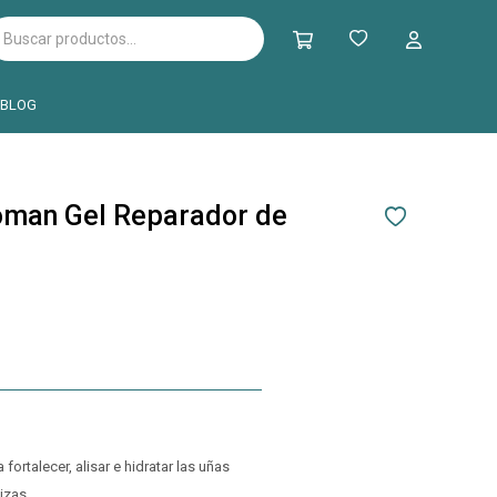
BLOG
oman Gel Reparador de
fortalecer, alisar e hidratar las uñas
izas.