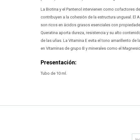
La Biotina y el Pantenol intervienen como cofactores de 
contribuyen a la cohesión de la estructura ungueal. El 
son ricos en ácidos grasos esenciales con propiedades
Queratina aporta dureza, resistencia y su alto contenid
de las uñas. La Vitamina E evita el tono amarillento de 
en Vitaminas de grupo B y minerales como el Magnesio 
Presentación:
Tubo de 10 ml.