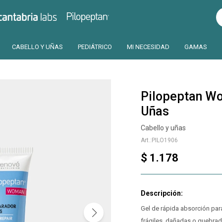
Pilopeptan
Cantabria
CABELLO Y UÑAS
PEDIÁTRICO
MI NECESIDAD
GAMAS
Pilopeptan W
Uñas
Cabello y uñas
PILO1906
$
1.178
Gel de rápida absorción para 
frágiles, dañadas o quebrad