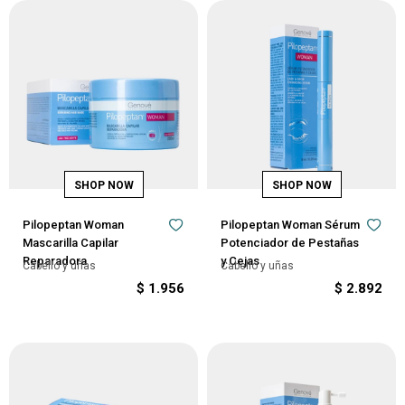
Pilopeptan Woman
Pilopeptan Woman Sérum
Mascarilla Capilar
Potenciador de Pestañas
Reparadora
y Cejas
Cabello y uñas
Cabello y uñas
$
1.956
$
2.892