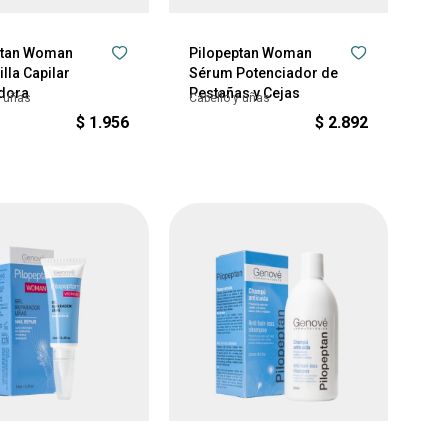
ptan Woman
Pilopeptan Woman
lla Capilar
Sérum Potenciador de
dora
Pestañas y Cejas
y uñas
Cabello y uñas
$
1.956
$
2.892