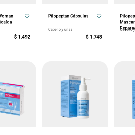
 Woman
Pilopeptan Cápsulas
Pilope
icaída
Mascari
Repara
s
Cabello y uñas
Cabello 
$
1.492
$
1.748