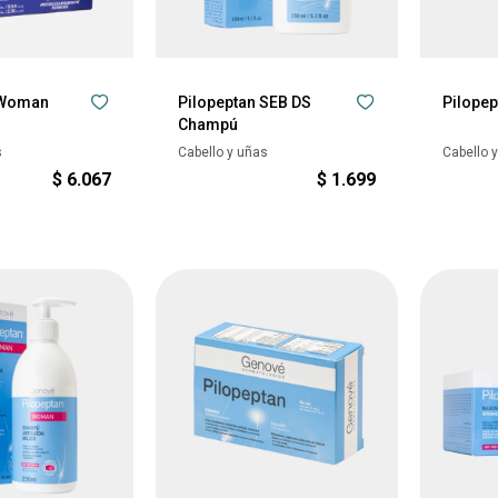
 Woman
Pilopeptan SEB DS
Pilopep
Champú
s
Cabello y uñas
Cabello 
$
6.067
$
1.699