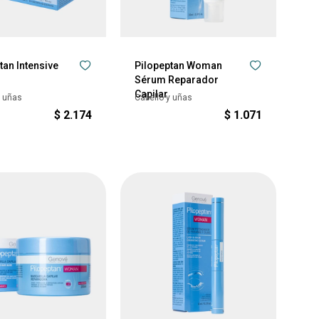
tan Intensive
Pilopeptan Woman
Sérum Reparador
Capilar
y uñas
Cabello y uñas
$
2.174
$
1.071