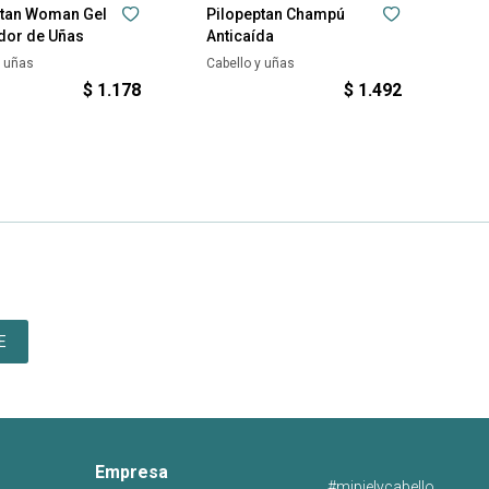
ptan Woman Gel
Pilopeptan Champú
dor de Uñas
Anticaída
y uñas
Cabello y uñas
$
1.178
$
1.492
E
Empresa
#mipielycabello