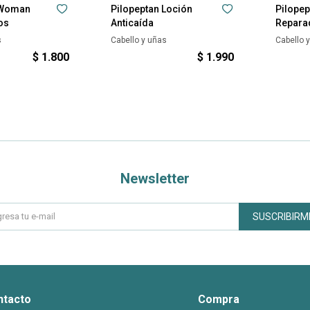
 Woman
Pilopeptan Loción
Pilope
os
Anticaída
Repara
s
Cabello y uñas
Cabello 
$
1.800
$
1.990
Newsletter
SUSCRIBIRM
ntacto
Compra