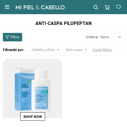

ANTI-CASPA PILOPEPTAN
Recomendados
Filtrando por:
Cabello y uñas
Anti-caspa
Quitar filtros