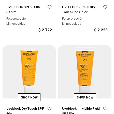
UVEBLOCK SPF50 Sun
UVEBLOCK SPF50 Dry
Serum
Touch Con Color
Fotoprotección
Fotoprotección
Mi necesidad
Mi necesidad
$
2.722
$
2.228
Uveblock Dry Touch SPF
Uveblock - Invisible Fluid
50+
SPF 50+