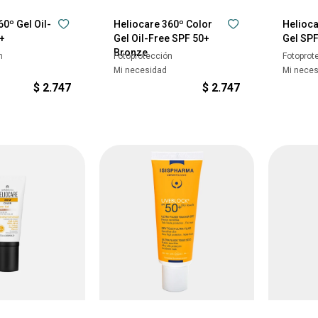
0º Gel Oil-
Heliocare 360º Color
Helioca
+
Gel Oil-Free SPF 50+
Gel SP
Bronze
n
Fotoprotección
Fotoprot
Mi necesidad
Mi nece
$
2.747
$
2.747