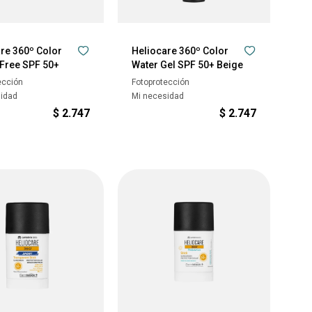
re 360º Color
Heliocare 360º Color
-Free SPF 50+
Water Gel SPF 50+ Beige
ección
Fotoprotección
sidad
Mi necesidad
$
2.747
$
2.747