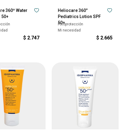
re 360º Water
Heliocare 360°
F 50+
Pediatrics Lotion SPF
50+
ección
Fotoprotección
sidad
Mi necesidad
$
2.747
$
2.665