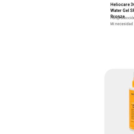
Heliocare 3
Water Gel S
Bronze
Fotoprotecció
Mi necesidad