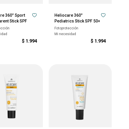
re 360° Sport
Heliocare 360°
rent Stick SPF
Pediatrics Stick SPF 50+
ección
Fotoprotección
sidad
Mi necesidad
$
1.994
$
1.994