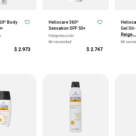
60º Body
Heliocare 360º
Helioca
0+
Sensation SPF 50+
Gel Oil
Beige
n
Fotoprotección
Fotoprot
Mi necesidad
Mi nece
$
2.973
$
2.747