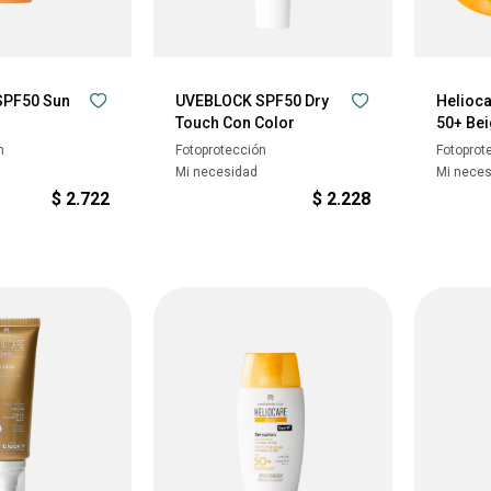
SPF50 Sun
UVEBLOCK SPF50 Dry
Helioc
Touch Con Color
50+ Be
n
Fotoprotección
Fotoprot
Mi necesidad
Mi nece
$
2.722
$
2.228