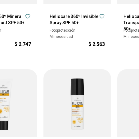
60º Mineral
Heliocare 360º Invisible
Helioca
luid SPF 50+
Spray SPF 50+
Transpa
50+
n
Fotoprotección
Fotoprot
Mi necesidad
Mi nece
$
2.747
$
2.563