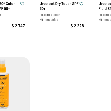
60º Color
Uveblock Dry Touch SPF
Uvebloc
PF 50+
50+
Fluid S
n
Fotoprotección
Fotoprot
Mi necesidad
Mi nece
$
2.747
$
2.228