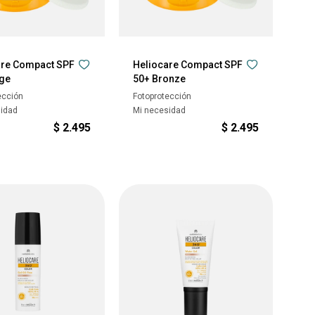
are Compact SPF
Heliocare Compact SPF
ige
50+ Bronze
ección
Fotoprotección
sidad
Mi necesidad
$
2.495
$
2.495