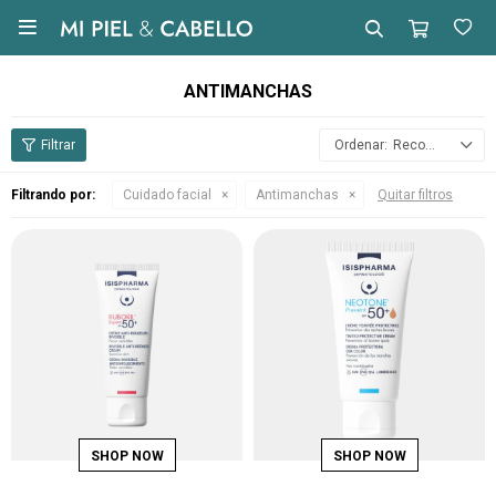

ANTIMANCHAS
Recomendados
Filtrando por:
Cuidado facial
Antimanchas
Quitar filtros