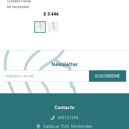
Cuidado Facial
Mi necesidad
$
3.446
Newsletter
SUSCRIBIRME
Contacto
095151594
Sanlúcar 1545, Montevideo