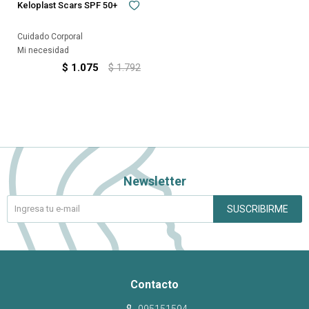
Keloplast Scars SPF 50+
Cuidado Corporal
Mi necesidad
$
1.075
$
1.792
Newsletter
SUSCRIBIRME
Contacto
095151594