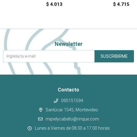
$
4.013
$
4.715
Newsletter
SUSCRIBIRME
Contacto
095151594
Sanlúcar 1545, Montevideo
mipielycabello@rinque.com
Lunes a Viernes de 08:30 a 17:00 horas