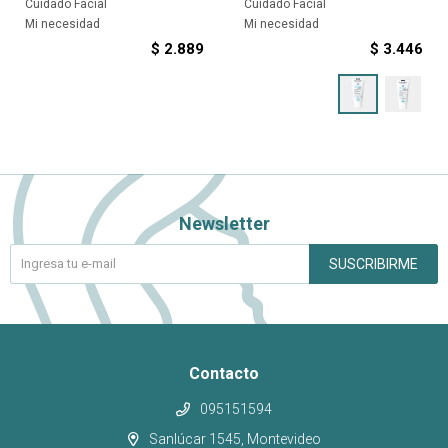
Cuidado Facial
Cuidado Facial
Mi necesidad
Mi necesidad
$
2.889
$
3.446
Newsletter
SUSCRIBIRME
Contacto
095151594
Sanlúcar 1545, Montevideo