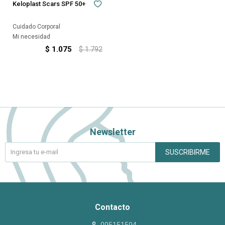
Keloplast Scars SPF 50+
Cuidado Corporal
Mi necesidad
$
1.075
$
1.792
Newsletter
SUSCRIBIRME
Contacto
095151594