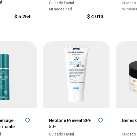
o)
l
Cuidado Facial
Cuidado 
Mi necesidad
Mi nece
$
5.254
$
4.013
ensage
Neotone Prevent SPF
Geneski
irmante
50+
l
Cuidado Facial
Cuidado 