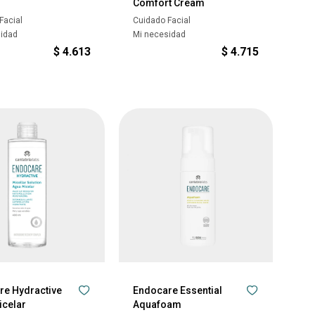
Comfort Cream
Facial
Cuidado Facial
sidad
Mi necesidad
$
4.613
$
4.715
re Hydractive
Endocare Essential
icelar
Aquafoam