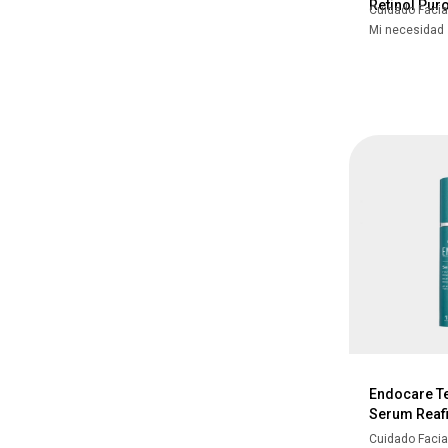
Retinol Pur
Cuidado Facia
Mi necesidad
Endocare T
Serum Reaf
Cuidado Facia