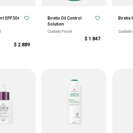
ert SPF50+
Biretix Oil Control
Biretix
Solution
l
Cuidado Facial
Cuidado 
$
1.847
$
2.889