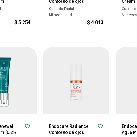
um
Contorno de ojos
Cream
l
Cuidado Facial
Cuidado 
Mi necesidad
Mi nece
$
5.254
$
4.013
enewal
Endocare Radiance
Endoca
um (0.2%
Contorno de ojos
Agua M