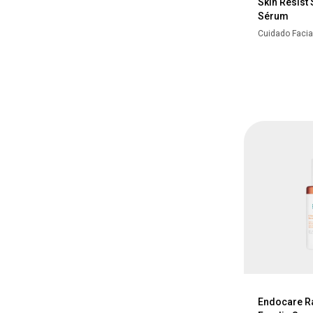
Skin Resist
Sérum
Cuidado Facia
Endocare R