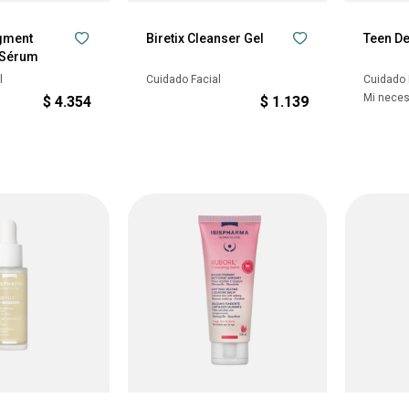
gment
Biretix Cleanser Gel
Teen De
 Sérum
l
Cuidado Facial
Cuidado 
Mi nece
$
4.354
$
1.139