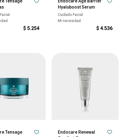
re Tensage
Endocare Age Barrier
as
Hyaluboost Serum
Facial
Cuidado Facial
sidad
Mi necesidad
$
5.254
$
4.536
re Tensage
Endocare Renewal