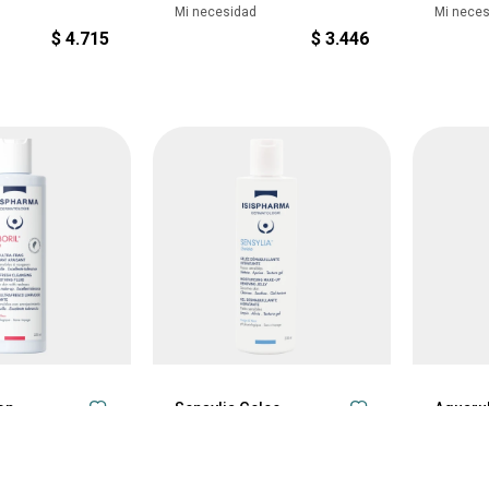
Mi necesidad
Mi nece
$
4.715
$
3.446
on
Sensylia Gelee
Aquaru
l
Cuidado Facial
Cuidado 
Mi necesidad
Mi nece