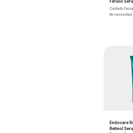
Ferulic Ser
Cuidado Facia
Mi necesidad
Endocare R
Retinol Ser