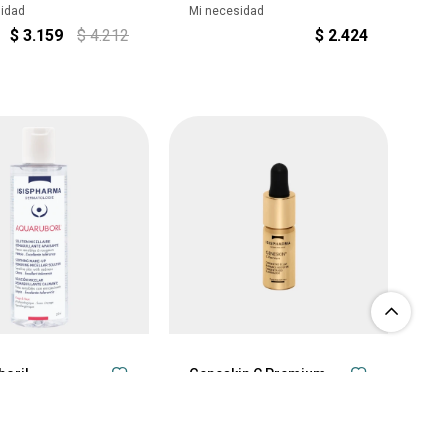
sidad
Mi necesidad
$
3.159
$
4.212
$
2.424
boril
Geneskin C Premium
Facial
Cuidado Facial
sidad
Mi necesidad