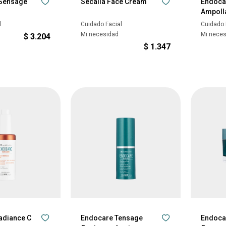
 Sensage
Secalia Face Cream
Endoca
Ampoll
l
Cuidado Facial
Cuidado 
Mi necesidad
Mi nece
$
3.204
$
1.347
adiance C
Endocare Tensage
Endoca