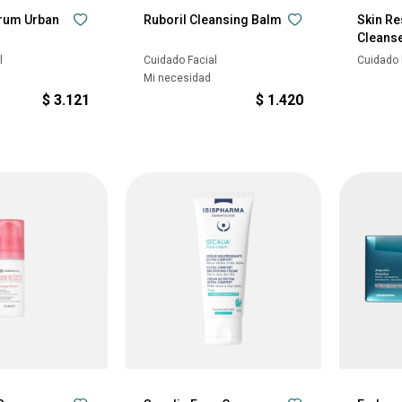
erum Urban
Ruboril Cleansing Balm
Skin Re
Cleans
l
Cuidado Facial
Cuidado 
Mi necesidad
$
3.121
$
1.420