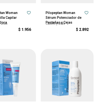
ptan Woman
Pilopeptan Woman
lla Capilar
Sérum Potenciador de
dora
Pestañas y Cejas
y uñas
Cabello y uñas
$
1.956
$
2.892