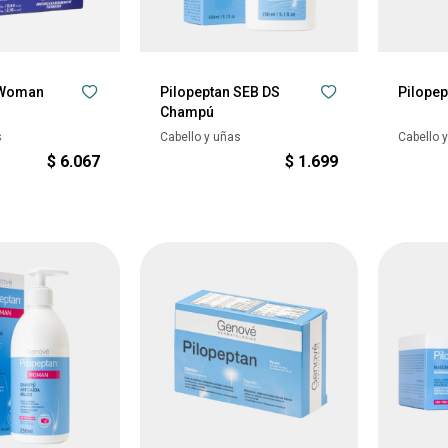
 Woman
Pilopeptan SEB DS
Pilopep
Champú
s
Cabello y uñas
Cabello 
$
6.067
$
1.699