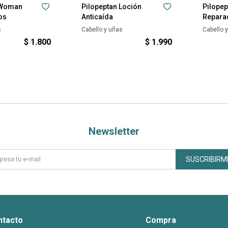
 Woman
Pilopeptan Loción
Pilope
os
Anticaída
Repara
s
Cabello y uñas
Cabello 
$
1.800
$
1.990
Newsletter
SUSCRIBIRM
ntacto
Compra