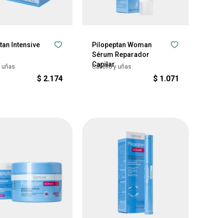
tan Intensive
Pilopeptan Woman
Sérum Reparador
Capilar
y uñas
Cabello y uñas
$
2.174
$
1.071