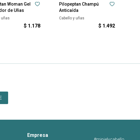
ptan Woman Gel
Pilopeptan Champú
dor de Uñas
Anticaída
y uñas
Cabello y uñas
$
1.178
$
1.492
E
Empresa
#mipielycabello