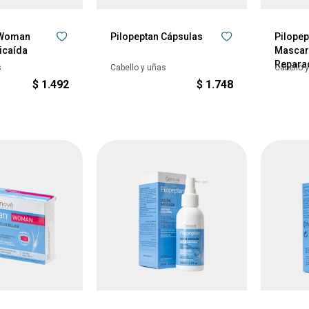
 Woman
Pilopeptan Cápsulas
Pilope
icaída
Mascari
Repara
s
Cabello y uñas
Cabello 
$
1.492
$
1.748